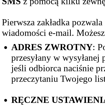
SMS
z pomocą kilku zewnęt
Pierwsza zakładka pozwala 
wiadomości e-mail. Możesz
ADRES ZWROTNY
: P
przesyłany w wysyłanej p
jeśli odbiorca naciśnie 
przeczytaniu Twojego lis
RĘCZNE USTAWIENI