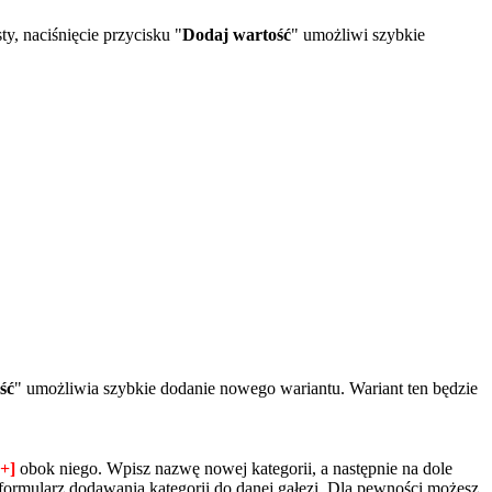
y, naciśnięcie przycisku "
Dodaj wartość
" umożliwi szybkie
ść
" umożliwia szybkie dodanie nowego wariantu. Wariant ten będzie
[+]
obok niego. Wpisz nazwę nowej kategorii, a następnie na dole
formularz dodawania kategorii do danej gałęzi. Dla pewności możesz