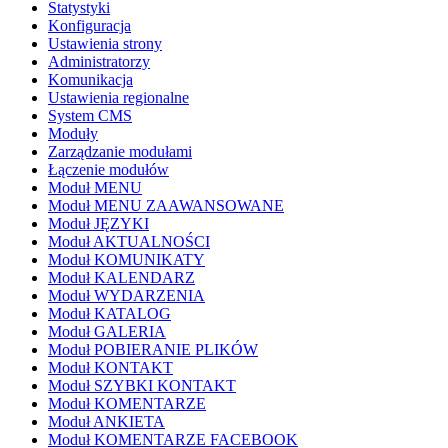
Statystyki
Konfiguracja
Ustawienia strony
Administratorzy
Komunikacja
Ustawienia regionalne
System CMS
Moduły
Zarządzanie modułami
Łączenie modułów
Moduł MENU
Moduł MENU ZAAWANSOWANE
Moduł JĘZYKI
Moduł AKTUALNOŚCI
Moduł KOMUNIKATY
Moduł KALENDARZ
Moduł WYDARZENIA
Moduł KATALOG
Moduł GALERIA
Moduł POBIERANIE PLIKÓW
Moduł KONTAKT
Moduł SZYBKI KONTAKT
Moduł KOMENTARZE
Moduł ANKIETA
Moduł KOMENTARZE FACEBOOK