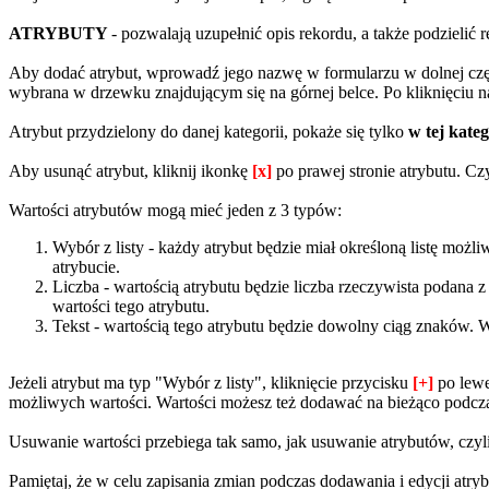
ATRYBUTY
- pozwalają uzupełnić opis rekordu, a także podzieli
Aby dodać atrybut, wprowadź jego nazwę w formularzu w dolnej części
wybrana w drzewku znajdującym się na górnej belce. Po kliknięciu na
Atrybut przydzielony do danej kategorii, pokaże się tylko
w tej kateg
Aby usunąć atrybut, kliknij ikonkę
[x]
po prawej stronie atrybutu. Cz
Wartości atrybutów mogą mieć jeden z 3 typów:
Wybór z listy - każdy atrybut będzie miał określoną listę mo
atrybucie.
Liczba - wartością atrybutu będzie liczba rzeczywista podana 
wartości tego atrybutu.
Tekst - wartością tego atrybutu będzie dowolny ciąg znaków. 
Jeżeli atrybut ma typ "Wybór z listy", kliknięcie przycisku
[+]
po lewe
możliwych wartości. Wartości możesz też dodawać na bieżąco podcz
Usuwanie wartości przebiega tak samo, jak usuwanie atrybutów, czyli
Pamiętaj, że w celu zapisania zmian podczas dodawania i edycji atry