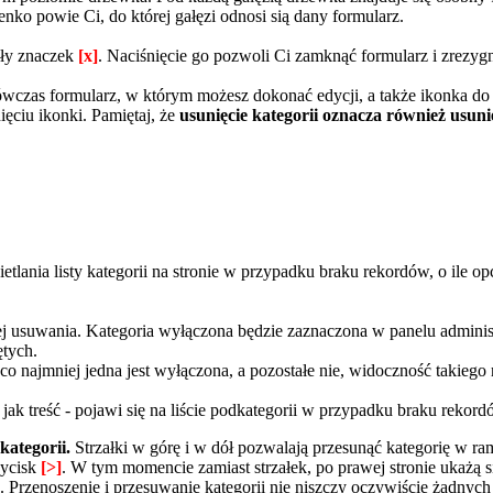
ko powie Ci, do której gałęzi odnosi sią dany formularz.
ały znaczek
[x]
. Naciśnięcie go pozwoli Ci zamknąć formularz i zrez
ówczas formularz, w którym możesz dokonać edycji, a także ikonka do u
ęciu ikonki. Pamiętaj, że
usunięcie kategorii oznacza również usuni
etlania listy kategorii na stronie w przypadku braku rekordów, o ile o
jej usuwania. Kategoria wyłączona będzie zaznaczona w panelu admin
ętych.
 co najmniej jedna jest wyłączona, a pozostałe nie, widoczność takieg
ak treść - pojawi się na liście podkategorii w przypadku braku rekord
kategorii.
Strzałki w górę i w dół pozwalają przesunąć kategorię w r
zycisk
[>]
. W tym momencie zamiast strzałek, po prawej stronie ukażą 
na. Przenoszenie i przesuwanie kategorii nie niszczy oczywiście żadny