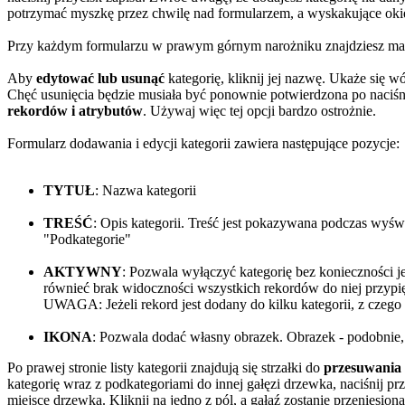
potrzymać myszkę przez chwilę nad formularzem, a wyskakujące okien
Przy każdym formularzu w prawym górnym narożniku znajdziesz m
Aby
edytować lub usunąć
kategorię, kliknij jej nazwę. Ukaże się w
Chęć usunięcia będzie musiała być ponownie potwierdzona po naciśni
rekordów i atrybutów
. Używaj więc tej opcji bardzo ostrożnie.
Formularz dodawania i edycji kategorii zawiera następujące pozycje:
TYTUŁ
: Nazwa kategorii
TREŚĆ
: Opis kategorii. Treść jest pokazywana podczas wyświ
"Podkategorie"
AKTYWNY
: Pozwala wyłączyć kategorię bez konieczności 
równieć brak widoczności wszystkich rekordów do niej przypi
UWAGA: Jeżeli rekord jest dodany do kilku kategorii, z czego
IKONA
: Pozwala dodać własny obrazek. Obrazek - podobnie, j
Po prawej stronie listy kategorii znajdują się strzałki do
przesuwania 
kategorię wraz z podkategoriami do innej gałęzi drzewka, naciśnij pr
miejsce drzewka. Kliknij na jedno z pól, a gałąź zostanie przeniesio