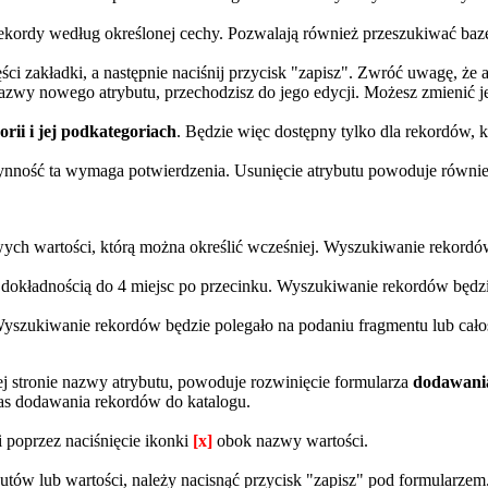
ć rekordy według określonej cechy. Pozwalają również przeszukiwać ba
 zakładki, a następnie naciśnij przycisk "zapisz". Zwróć uwagę, że at
zwy nowego atrybutu, przechodzisz do jego edycji. Możesz zmienić jeg
orii i jej podkategoriach
. Będzie więc dostępny tylko dla rekordów, k
ynność ta wymaga potwierdzenia. Usunięcie atrybutu powoduje również
żliwych wartości, którą można określić wcześniej. Wyszukiwanie rekord
z dokładnością do 4 miejsc po przecinku. Wyszukiwanie rekordów będzi
Wyszukiwanie rekordów będzie polegało na podaniu fragmentu lub całośc
j stronie nazwy atrybutu, powoduje rozwinięcie formularza
dodawania
as dodawania rekordów do katalogu.
 poprzez naciśnięcie ikonki
[x]
obok nazwy wartości.
butów lub wartości, należy nacisnąć przycisk "zapisz" pod formularzem