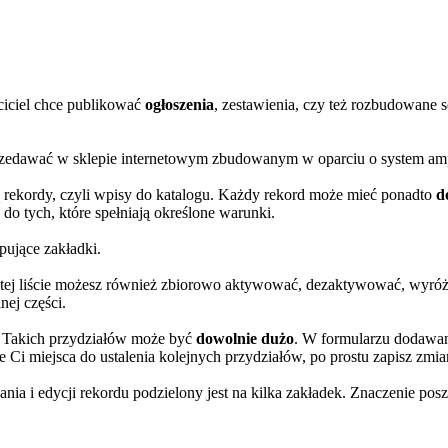
ciciel chce publikować
ogłoszenia
, zestawienia, czy też rozbudowane 
przedawać w sklepie internetowym zbudowanym w oparciu o system am
ą rekordy, czyli wpisy do katalogu. Każdy rekord może mieć ponadto
d
do tych, które spełniają określone warunki.
pujące zakładki.
 tej liście możesz również zbiorowo aktywować, dezaktywować, wyróżn
nej części.
. Takich przydziałów może być
dowolnie dużo
. W formularzu dodawania
ie Ci miejsca do ustalenia kolejnych przydziałów, po prostu zapisz zm
nia i edycji rekordu podzielony jest na kilka zakładek. Znaczenie posz