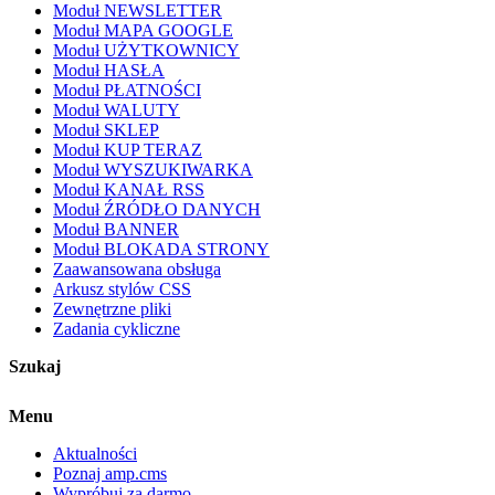
Moduł NEWSLETTER
Moduł MAPA GOOGLE
Moduł UŻYTKOWNICY
Moduł HASŁA
Moduł PŁATNOŚCI
Moduł WALUTY
Moduł SKLEP
Moduł KUP TERAZ
Moduł WYSZUKIWARKA
Moduł KANAŁ RSS
Moduł ŹRÓDŁO DANYCH
Moduł BANNER
Moduł BLOKADA STRONY
Zaawansowana obsługa
Arkusz stylów CSS
Zewnętrzne pliki
Zadania cykliczne
Szukaj
Menu
Aktualności
Poznaj amp.cms
Wypróbuj za darmo