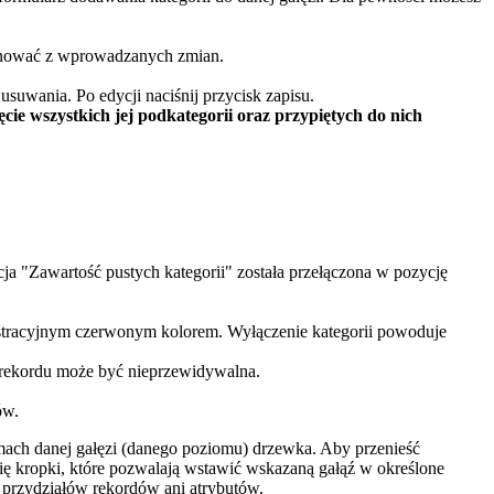
ygnować z wprowadzanych zmian.
suwania. Po edycji naciśnij przycisk zapisu.
ęcie wszystkich jej podkategorii oraz przypiętych do nich
pcja "Zawartość pustych kategorii" została przełączona w pozycję
istracyjnym czerwonym kolorem. Wyłączenie kategorii powoduje
o rekordu może być nieprzewidywalna.
ów.
amach danej gałęzi (danego poziomu) drzewka. Aby przenieść
się kropki, które pozwalają wstawić wskazaną gałąź w określone
ch przydziałów rekordów ani atrybutów.