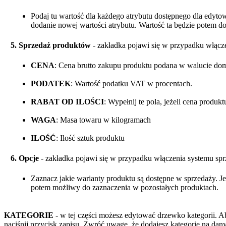
Podaj tu wartość dla każdego atrybutu dostępnego dla edytow
dodanie nowej wartości atrybutu. Wartość ta będzie potem d
5. Sprzedaż produktów
- zakładka pojawi się w przypadku włącz
CENA
: Cena brutto zakupu produktu podana w walucie do
PODATEK
: Wartość podatku VAT w procentach.
RABAT OD ILOŚCI
: Wypełnij te pola, jeżeli cena produk
WAGA
: Masa towaru w kilogramach
ILOŚĆ
: Ilość sztuk produktu
6. Opcje
- zakładka pojawi się w przypadku włączenia systemu sp
Zaznacz jakie warianty produktu są dostępne w sprzedaży. Jeże
potem możliwy do zaznaczenia w pozostałych produktach.
KATEGORIE
- w tej części możesz edytować drzewko kategorii. Ab
naciśnij przycisk zapisu. Zwróć uwagę, że dodajesz kategorię na da