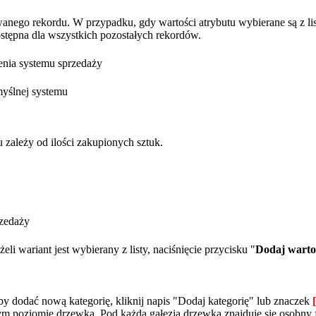
anego rekordu. W przypadku, gdy wartości atrybutu wybierane są z list
ostępna dla wszystkich pozostałych rekordów.
enia systemu sprzedaży
myślnej systemu
tu zależy od ilości zakupionych sztuk.
rzedaży
li wariant jest wybierany z listy, naciśnięcie przycisku "
Dodaj warto
y dodać nową kategorię, kliknij napis "
Dodaj kategorię" lub znaczek
nym poziomie drzewka. Pod każdą gałęzią drzewka znajduje się osobny 