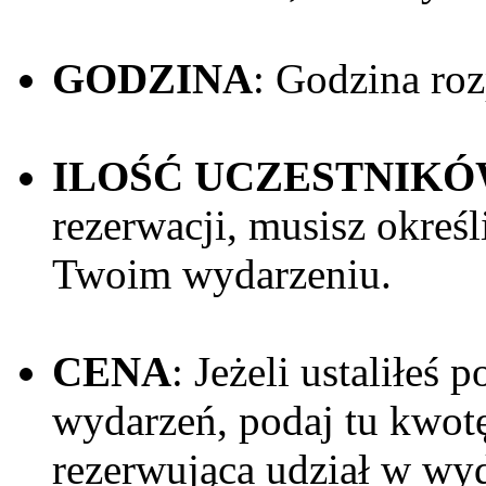
GODZINA
: Godzina roz
ILOŚĆ UCZESTNIK
rezerwacji, musisz okreś
Twoim wydarzeniu.
CENA
: Jeżeli ustaliłeś 
wydarzeń, podaj tu kwotę
rezerwująca udział w wy