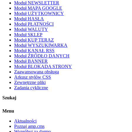
Moduł NEWSLETTER
Moduł MAPA GOOGLE
Moduł UŻYTKOWNICY
Moduł HASŁA
Moduł PŁATNOŚCI
Moduł WALUTY
Moduł SKLEP
Moduł KUP TERAZ
Moduł WYSZUKIWARKA
Moduł KANAŁ RSS
Moduł ŹRÓDŁO DANYCH
Moduł BANNER
Moduł BLOKADA STRONY
Zaawansowana obsługa
Arkusz stylów CSS
Zewnętrzne pliki
Zadania cykliczne
Szukaj
Menu
Aktualności
Poznaj amp.cms
Wypróbuj za darmo