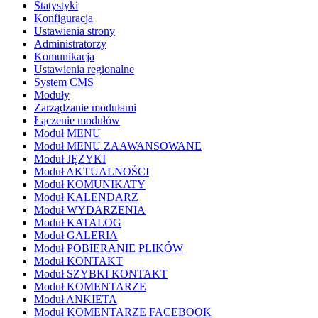
Statystyki
Konfiguracja
Ustawienia strony
Administratorzy
Komunikacja
Ustawienia regionalne
System CMS
Moduły
Zarządzanie modułami
Łączenie modułów
Moduł MENU
Moduł MENU ZAAWANSOWANE
Moduł JĘZYKI
Moduł AKTUALNOŚCI
Moduł KOMUNIKATY
Moduł KALENDARZ
Moduł WYDARZENIA
Moduł KATALOG
Moduł GALERIA
Moduł POBIERANIE PLIKÓW
Moduł KONTAKT
Moduł SZYBKI KONTAKT
Moduł KOMENTARZE
Moduł ANKIETA
Moduł KOMENTARZE FACEBOOK